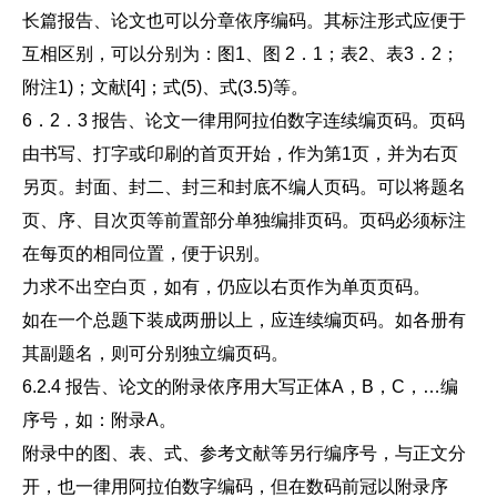
长篇报告、论文也可以分章依序编码。其标注形式应便于
互相区别，可以分别为：图1、图 2．1；表2、表3．2；
附注1)；文献[4]；式(5)、式(3.5)等。
6．2．3 报告、论文一律用阿拉伯数字连续编页码。页码
由书写、打字或印刷的首页开始，作为第1页，并为右页
另页。封面、封二、封三和封底不编人页码。可以将题名
页、序、目次页等前置部分单独编排页码。页码必须标注
在每页的相同位置，便于识别。
力求不出空白页，如有，仍应以右页作为单页页码。
如在一个总题下装成两册以上，应连续编页码。如各册有
其副题名，则可分别独立编页码。
6.2.4 报告、论文的附录依序用大写正体A，B，C，…编
序号，如：附录A。
附录中的图、表、式、参考文献等另行编序号，与正文分
开，也一律用阿拉伯数字编码，但在数码前冠以附录序