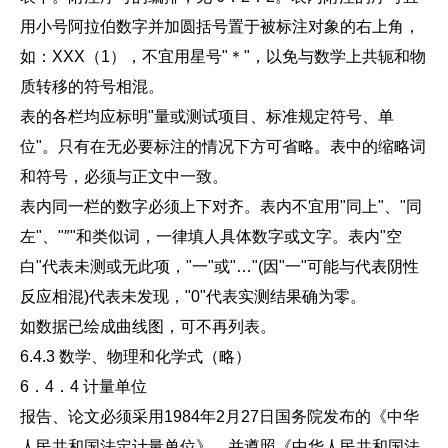
用小号阿拉伯数字并加圆括号置于被标注对象的右上角，
如：XXX（1），不宜用星号"＊"，以免与数学上共轭和物
质转移的符号相混。
表的各栏均应标明"量或测试项目、标准规定符号、单
位"。只有在无必要标注的情况下方可省略。表中的缩略词
和符号，必须与正文中一致。
表内同一栏的数字必须上下对齐。表内不宜用"同上"、"同
左"、"″"和类似词，一律填人具体数字或文字。表内"空
白"代表未测或无此项，"一"或"…"(因"一"可能与代表阴性
反应相混)代表未发现，"0"代表实测结果确为零。
如数据已绘成曲线图，可不再列表。
6.4.3 数学、物理和化学式（略）
6．4．4 计量单位
报告、论文必须采用1984年2月27日国务院发布的《中华
人民共和国法定计量单位》，并遵照《中华人民共和国法