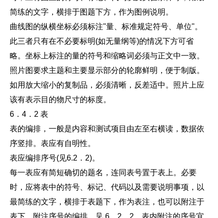
简练的文字，横排于图题下方，作为图例说明。
曲线图的纵横坐标必须标注"量、标准规定符号、单位"。
此三者只有在不必要标明(如无量纲等)的情况下方可省
略。坐标上标注的量的符号和缩略词必须与正文中一致。
照片图要求主题和主要显示部分的轮廓鲜明，便于制版。
如用放大缩小的复制品，必须清晰，反差适中。照片上应
该有表示目的物尺寸的标度。
6．4．2 表
表的编排，一般是内容和测试项目由左至右横读，数据依
序竖排。表应有自明性。
表应编排序号(见6.2．2)。
每一表应有简短确切的题名，连同表号置于表上。必要
时，应将表中的符号、标记、代码以及需要说明事项，以
最简练的文字，横排于表题下，作为表注，也可以附注于
表下。附注序号的编排，见 6．2．2。表内附注的序号宜